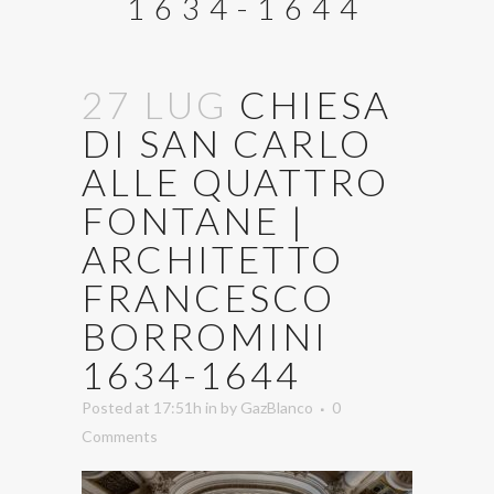
1634-1644
27 LUG
CHIESA
DI SAN CARLO
ALLE QUATTRO
FONTANE |
ARCHITETTO
FRANCESCO
BORROMINI
1634-1644
Posted at 17:51h
in
by
GazBlanco
0
Comments