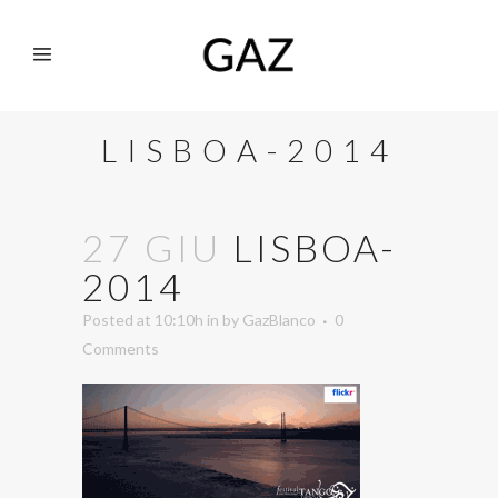
LISBOA-2014
27 GIU
LISBOA-
2014
Posted at 10:10h
in
by
GazBlanco
0
Comments