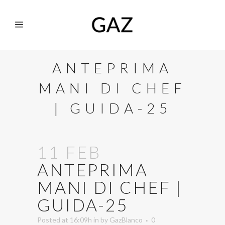
ANTEPRIMA
MANI DI CHEF
| GUIDA-25
11 FEB
ANTEPRIMA
MANI DI CHEF |
GUIDA-25
Posted at 16:09h
in
by
GazBlanco
0