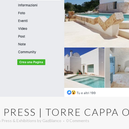
T
PRESS | TORRE CAPPA 
n
Press & Exhibitions
by
GazBlanco
0 Comments