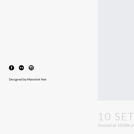
Designed by
Makelink Net
10 SE
Posted at 10:00h
i