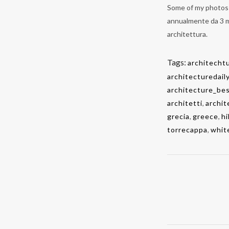
Some of my photos
annualmente da
3 m
architettura.
Tags:
architecht
architecturedail
architecture_be
architetti
,
archit
grecia
,
greece
,
hi
torrecappa
,
whit