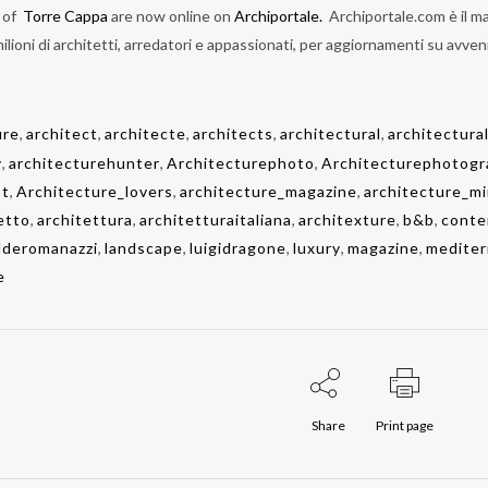
 of
Torre Cappa
are now online on
Archiportale.
Archiportale.com è il
ma
ilioni
di architetti, arredatori e appassionati, per aggiornamenti su avveni
ure
,
architect
,
architecte
,
architects
,
architectural
,
architectural
y
,
architecturehunter
,
Architecturephoto
,
Architecturephotogr
st
,
Architecture_lovers
,
architecture_magazine
,
architecture_mi
etto
,
architettura
,
architetturaitaliana
,
architexture
,
b&b
,
conte
lderomanazzi
,
landscape
,
luigidragone
,
luxury
,
magazine
,
mediter
e
Share
Print page