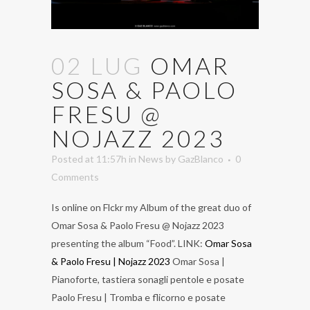
02 LUG
OMAR
SOSA & PAOLO
FRESU @
NOJAZZ 2023
Posted at 11:57h
in
News
by
GazBlanco
0
Comments
Is online on Flckr my Album of the great duo of
Omar Sosa & Paolo Fresu @ Nojazz 2023
presenting the album “Food”. LINK:
Omar Sosa
& Paolo Fresu | Nojazz 2023
Omar Sosa |
Pianoforte, tastiera sonagli pentole e posate
Paolo Fresu | Tromba e flicorno e posate