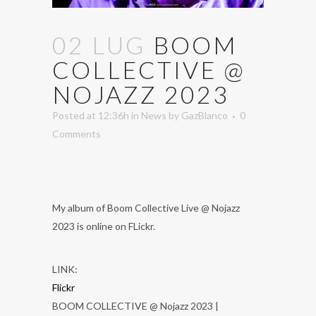
02 LUG
BOOM
COLLECTIVE @
NOJAZZ 2023
Posted at 12:36h
in
News
by
GazBlanco
0
Comments
My album of Boom Collective Live @ Nojazz
2023 is online on FLickr.
LINK:
Flickr
BOOM COLLECTIVE @ Nojazz 2023 |