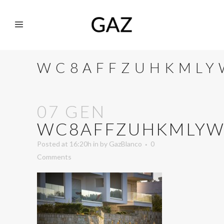
WC8AFFZUHKMLY
07 GEN
WC8AFFZUHKMLYW
Posted at 16:20h
in
by
GazBlanco
0
Comments