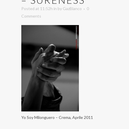
Posted at 11:52h
in
by
GazBlanco
0
Comments
Yo Soy Milonguero – Crema, Aprile 2011