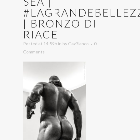
SEA |
#LAGRANDEBELLEZ
| BRONZO DI
RIACE
Posted at 14:59h
in
by
GazBlanco
0
Comments