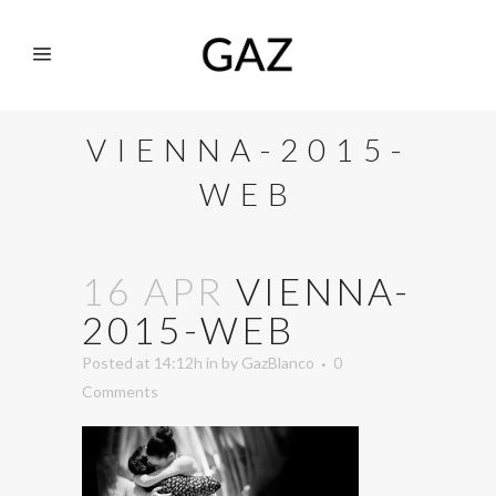
VIENNA-2015-
WEB
16 APR
VIENNA-
2015-WEB
Posted at 14:12h
in
by
GazBlanco
0
Comments