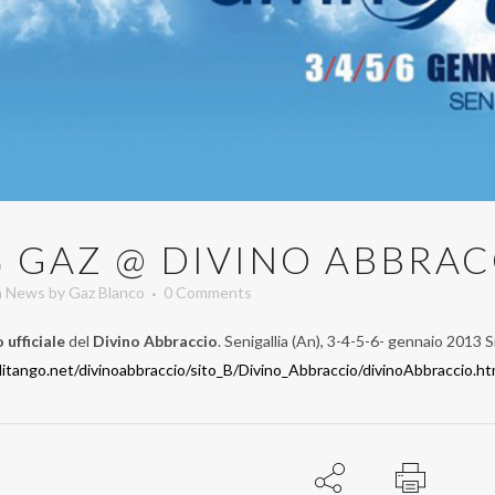
B
GAZ @ DIVINO ABBRACC
n
News
by
Gaz Blanco
0 Comments
 ufficiale
del
Divino Abbraccio
. Senigallia (An), 3-4-5-6- gennaio 2013 
itango.net/divinoabbraccio/sito_B/Divino_Abbraccio/divinoAbbraccio.ht